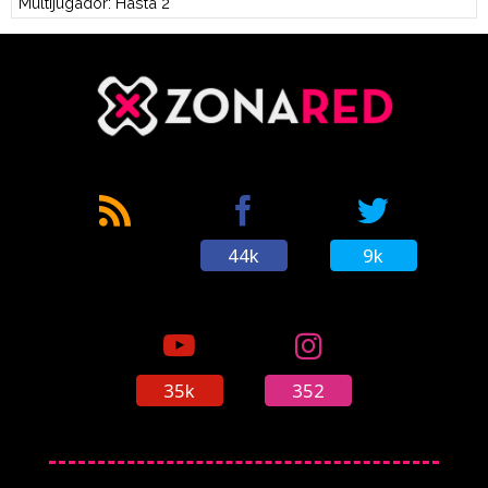
Multijugador: Hasta 2
44k
9k
35k
352