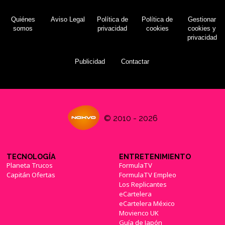
Quiénes
Aviso Legal
Política de
Política de
Gestionar
somos
privacidad
cookies
cookies y
privacidad
Publicidad
Contactar
© 2010 - 2026
TECNOLOGÍA
ENTRETENIMIENTO
Planeta Trucos
FormulaTV
Capitán Ofertas
FormulaTV Empleo
Los Replicantes
eCartelera
eCartelera México
Movienco UK
Guía de Japón