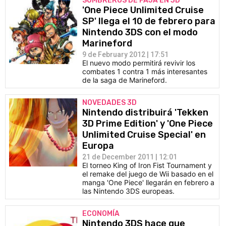
SOMBREROS DE PAJA EN 3D
'One Piece Unlimited Cruise
SP' llega el 10 de febrero para
Nintendo 3DS con el modo
Marineford
9 de February 2012 | 17:51
El nuevo modo permitirá revivir los
combates 1 contra 1 más interesantes
de la saga de Marineford.
NOVEDADES 3D
Nintendo distribuirá 'Tekken
3D Prime Edition' y 'One Piece
Unlimited Cruise Special' en
Europa
21 de December 2011 | 12:01
El torneo King of Iron Fist Tournament y
el remake del juego de Wii basado en el
manga 'One Piece' llegarán en febrero a
las Nintendo 3DS europeas.
ECONOMÍA
Nintendo 3DS hace que