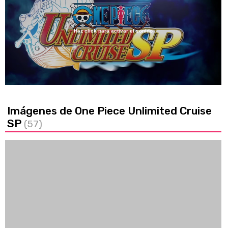
Haz click para activar el sonido
Loaded
:
31.38%
/
Unmute
Imágenes de One Piece Unlimited Cruise
SP
(57)