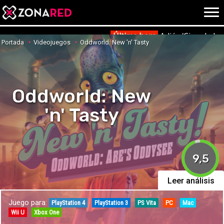
{literal}
{/literal}
Conec
Última hora
Adiós 'Cine de ba
Portada
Videojuegos
Oddworld: New 'n' Tasty
Oddworld: New
JUEGOS
HOME
'n' Tasty
NOTICIAS
ANÁLISIS
OPINIÓN
AVANCES
VÍDEOS
9,5
REPORTAJES
TRUCOS
OCIO
Leer análisis
CINE
E3
Juego para:
PlayStation 4
PlayStation 3
PS Vita
PC
Mac
TV
Wii U
Xbox One