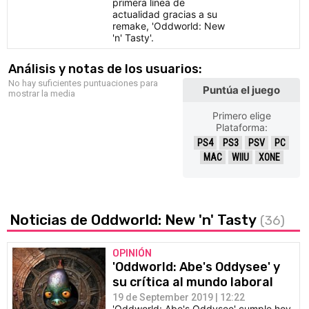
primera línea de
actualidad gracias a su
remake, 'Oddworld: New
'n' Tasty'.
Análisis y notas de los usuarios:
No hay suficientes puntuaciones para
Puntúa el juego
mostrar la media
Primero elige
Plataforma:
PS4
PS3
PSV
PC
MAC
WIIU
XONE
Noticias de Oddworld: New 'n' Tasty
(36)
OPINIÓN
'Oddworld: Abe's Oddysee' y
su crítica al mundo laboral
19 de September 2019 | 12:22
'Oddworld: Abe's Oddysee' cumple hoy