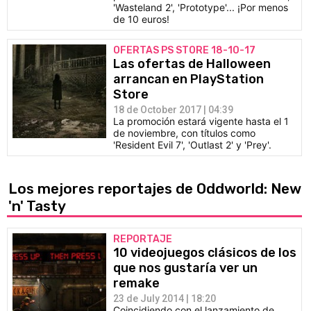
'Wasteland 2', 'Prototype'... ¡Por menos
de 10 euros!
OFERTAS PS STORE 18-10-17
Las ofertas de Halloween
arrancan en PlayStation
Store
18 de October 2017 | 04:39
La promoción estará vigente hasta el 1
de noviembre, con títulos como
'Resident Evil 7', 'Outlast 2' y 'Prey'.
Los mejores reportajes de Oddworld: New
'n' Tasty
REPORTAJE
10 videojuegos clásicos de los
que nos gustaría ver un
remake
23 de July 2014 | 18:20
Coincidiendo con el lanzamiento de