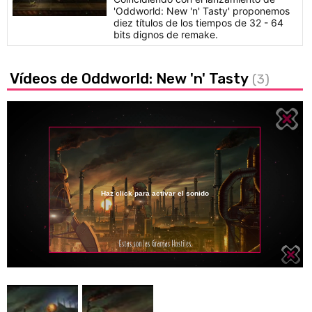
'Oddworld: New 'n' Tasty' proponemos
diez títulos de los tiempos de 32 - 64
bits dignos de remake.
Vídeos de Oddworld: New 'n' Tasty
(3)
Haz click para activar el sonido
Loaded
:
11.77%
/
Unmute