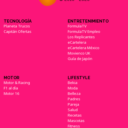
TECNOLOGÍA
ENTRETENIMIENTO
Planeta Trucos
FormulaTV
Capitán Ofertas
FormulaTV Empleo
Los Replicantes
eCartelera
eCartelera México
Movienco UK
Guía de Japón
MOTOR
LIFESTYLE
Motor & Racing
Bekia
F1 al día
Moda
Motor 16
Belleza
Padres
Pareja
Salud
Recetas
Mascotas
Fitness