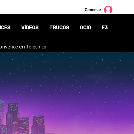
Conectar
NCES
VÍDEOS
TRUCOS
OCIO
E3
 convence en Telecinco
CINE
TV
CÓMICS
MANGA