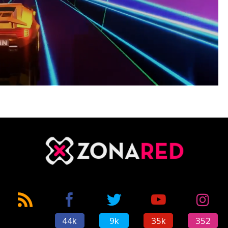
Loaded
:
100.00%
44k
9k
35k
352