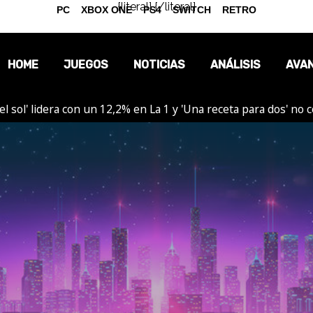
{literal}
{/literal}
PC
XBOX ONE
PS4
SWITCH
RETRO
HOME
JUEGOS
NOTICIAS
ANÁLISIS
AVA
el sol' lidera con un 12,2% en La 1 y 'Una receta para dos' no
OPINIÓN
REPORTAJES