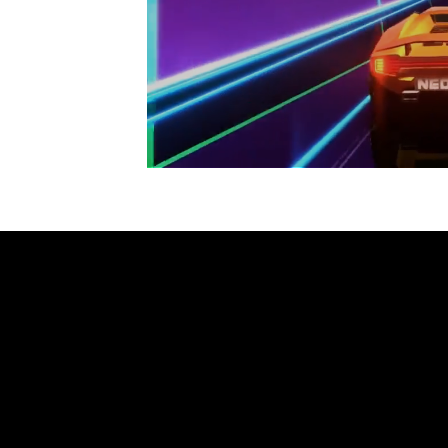
/
Unmute