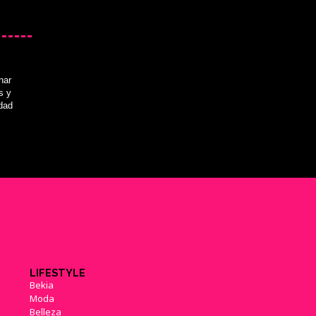
nar
s y
idad
LIFESTYLE
Bekia
Moda
Belleza