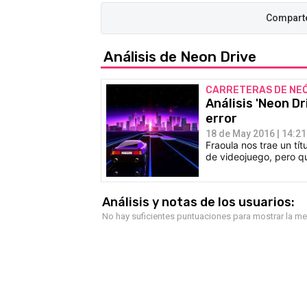
Análisis de Neon Drive
CARRETERAS DE NE
Análisis 'Neon Dr
error
18 de May 2016 | 14:21
Fraoula nos trae un tí
de videojuego, pero qu
Análisis y notas de los usuarios:
No hay suficientes puntuaciones para mostrar la m