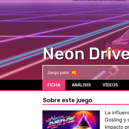
Neon Driv
Juego para:
PC
FICHA
ANÁLISIS
VÍDEOS
Sobre este juego
La influenc
Gosling y 
impacto p