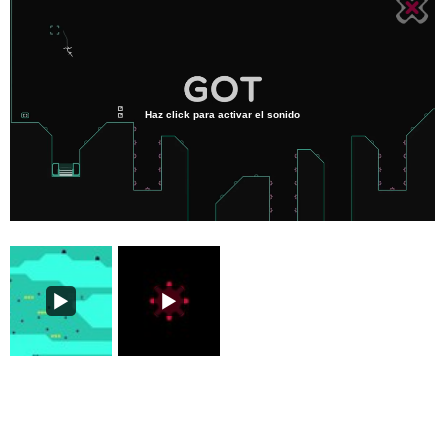
Haz click para activar el sonido
Loaded
:
0%
/
Unmute