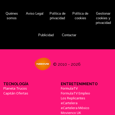
Quiénes
Aviso Legal
Política de
Política de
Gestionar
somos
privacidad
cookies
cookies y
privacidad
Publicidad
Contactar
© 2010 - 2026
TECNOLOGÍA
ENTRETENIMIENTO
Planeta Trucos
FormulaTV
Capitán Ofertas
FormulaTV Empleo
Los Replicantes
eCartelera
eCartelera México
Movienco UK