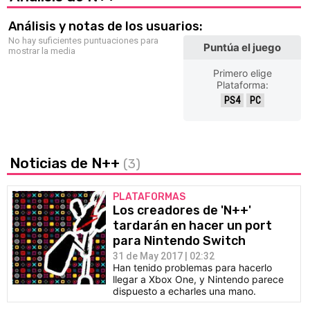
Análisis y notas de los usuarios:
No hay suficientes puntuaciones para
Puntúa el juego
mostrar la media
Primero elige
Plataforma:
PS4
PC
Noticias de N++
(3)
PLATAFORMAS
Los creadores de 'N++'
tardarán en hacer un port
para Nintendo Switch
31 de May 2017 | 02:32
Han tenido problemas para hacerlo
llegar a Xbox One, y Nintendo parece
dispuesto a echarles una mano.