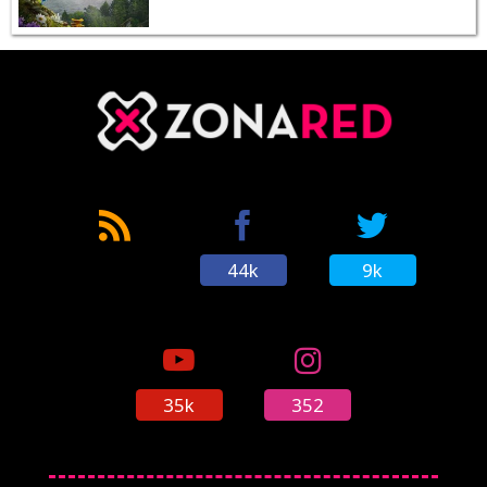
44k
9k
35k
352