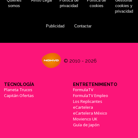
Quiénes
Aviso Legal
Política de
Política de
Gestionar
somos
privacidad
cookies
cookies y
privacidad
Publicidad
Contactar
© 2010 - 2026
TECNOLOGÍA
ENTRETENIMIENTO
Planeta Trucos
FormulaTV
Capitán Ofertas
FormulaTV Empleo
Los Replicantes
eCartelera
eCartelera México
Movienco UK
Guía de Japón