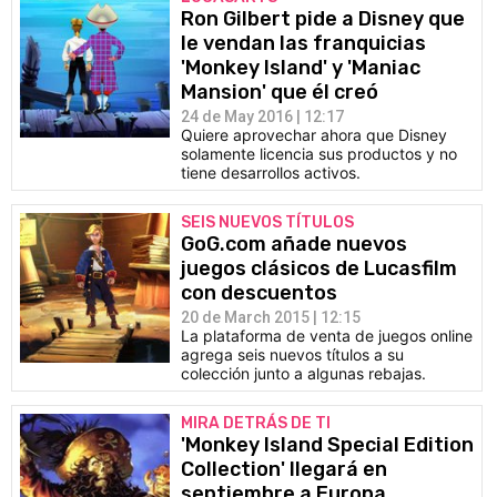
Ron Gilbert pide a Disney que
le vendan las franquicias
'Monkey Island' y 'Maniac
Mansion' que él creó
24 de May 2016 | 12:17
Quiere aprovechar ahora que Disney
solamente licencia sus productos y no
tiene desarrollos activos.
SEIS NUEVOS TÍTULOS
GoG.com añade nuevos
juegos clásicos de Lucasfilm
con descuentos
20 de March 2015 | 12:15
La plataforma de venta de juegos online
agrega seis nuevos títulos a su
colección junto a algunas rebajas.
MIRA DETRÁS DE TI
'Monkey Island Special Edition
Collection' llegará en
septiembre a Europa