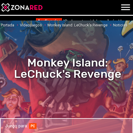
{literal}
{/literal}
Conec
Audiencias
'Ordena tu vida' con Inés Herna
Portada
Videojuegos
Monkey Island: LeChuck's Revenge
Noticias
JUEGOS
HOME
Monkey Island:
NOTICIAS
ANÁLISIS
LeChuck's Revenge
OPINIÓN
AVANCES
VÍDEOS
REPORTAJES
TRUCOS
OCIO
CINE
E3
Juego para:
TV
PC