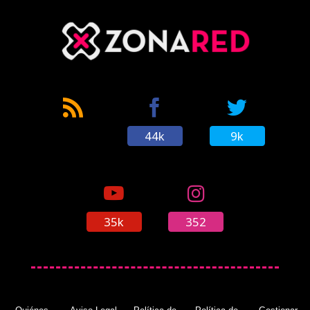
44k
9k
35k
352