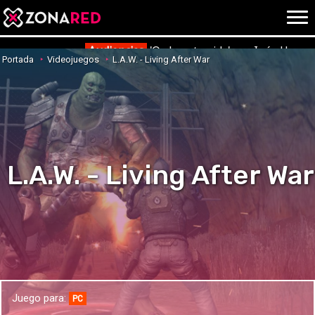
{literal}
{/literal}
Conec
Audiencias
'Ordena tu vida' con Inés Herna
Portada
Videojuegos
L.A.W. - Living After War
JUEGOS
HOME
NOTICIAS
ANÁLISIS
L.A.W. - Living After War
OPINIÓN
AVANCES
VÍDEOS
REPORTAJES
TRUCOS
OCIO
CINE
E3
Juego para:
TV
PC