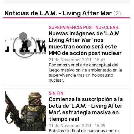
Noticias de L.A.W. - Living After War
(2)
SUPERVIVENCIA POST NUECLEAR
Nuevas imágenes de 'L.A.W
Living After War' nos
muestran como será este
MMO de acción post nuclear
21 de November 2011 | 15:47
Podemos ver el arte conceptual del
juego masivo online ambientado en la
supervivencia tras un holocausto
nuclear.
SIN FIN
Comienza la suscripción a la
beta de 'L.A.W. - Living After
War', estrategia masiva en
tiempo real
11 de November 2011 | 18:49
Batallas sin final de humanos contra