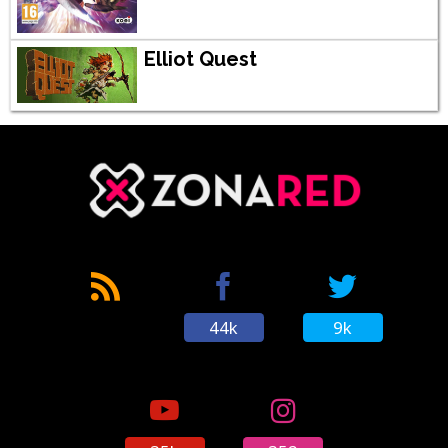
Elliot Quest
44k
9k