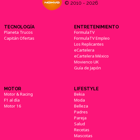
© 2010 - 2026
TECNOLOGÍA
ENTRETENIMIENTO
Planeta Trucos
FormulaTV
Capitán Ofertas
FormulaTV Empleo
Los Replicantes
eCartelera
eCartelera México
Movienco UK
Guía de Japón
MOTOR
LIFESTYLE
Motor & Racing
Bekia
F1 al día
Moda
Motor 16
Belleza
Padres
Pareja
Salud
Recetas
Mascotas