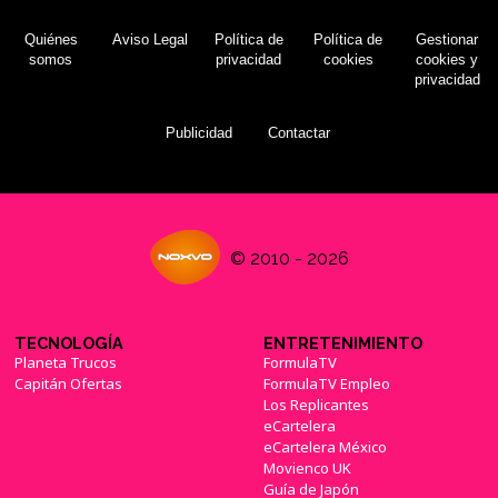
Quiénes
Aviso Legal
Política de
Política de
Gestionar
somos
privacidad
cookies
cookies y
privacidad
Publicidad
Contactar
© 2010 - 2026
TECNOLOGÍA
ENTRETENIMIENTO
Planeta Trucos
FormulaTV
Capitán Ofertas
FormulaTV Empleo
Los Replicantes
eCartelera
eCartelera México
Movienco UK
Guía de Japón