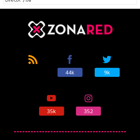
44k
9k
35k
352