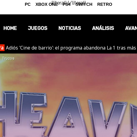
{literal}
{/literal}
PC
XBOX ONE
PS4
SWITCH
RETRO
HOME
JUEGOS
NOTICIAS
ANÁLISIS
AVA
ra
Adiós 'Cine de barrio': el programa abandona La 1 tras más
OPINIÓN
Trucos
REPORTAJES