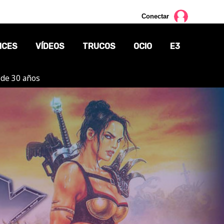
Conectar
NCES
VÍDEOS
TRUCOS
OCIO
E3
 de 30 años
CINE
TV
CÓMICS
MANGA