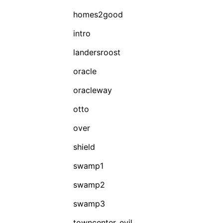
homes2good
intro
landersroost
oracle
oracleway
otto
over
shield
swamp1
swamp2
swamp3
towncenter_evil