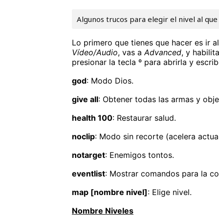
Algunos trucos para elegir el nivel al qu
Lo primero que tienes que hacer es ir a
Vídeo/Audio
, vas a
Advanced
, y habili
presionar la tecla º para abrirla y escri
god
: Modo Dios.
give all
: Obtener todas las armas y obje
health 100
: Restaurar salud.
noclip
: Modo sin recorte (acelera actua
notarget
: Enemigos tontos.
eventlist
: Mostrar comandos para la co
map [nombre nivel]
: Elige nivel.
Nombre Niveles