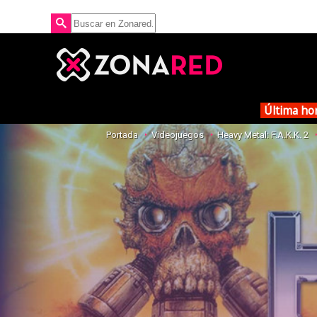
Última ho
Portada
Videojuegos
Heavy Metal: F.A.K.K. 2