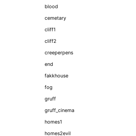
blood
cemetary
cliff1
cliff2
creeperpens
end
fakkhouse
fog
gruff
gruff_cinema
homes1
homes2evil