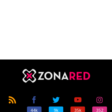
44k
9k
35k
352