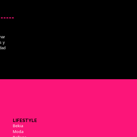
nar
s y
idad
LIFESTYLE
Bekia
Moda