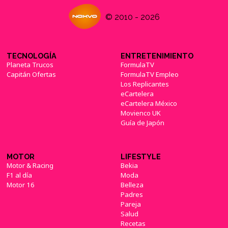
© 2010 - 2026
TECNOLOGÍA
ENTRETENIMIENTO
Planeta Trucos
FormulaTV
Capitán Ofertas
FormulaTV Empleo
Los Replicantes
eCartelera
eCartelera México
Movienco UK
Guía de Japón
MOTOR
LIFESTYLE
Motor & Racing
Bekia
F1 al día
Moda
Motor 16
Belleza
Padres
Pareja
Salud
Recetas