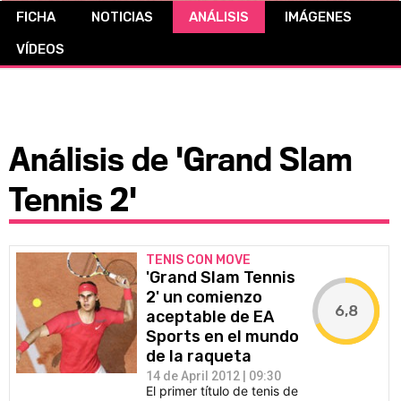
FICHA
NOTICIAS
ANÁLISIS
IMÁGENES
CÓMICS
VÍDEOS
MANGA
Análisis de 'Grand Slam
Tennis 2'
TENIS CON MOVE
'Grand Slam Tennis
2' un comienzo
6,8
aceptable de EA
Sports en el mundo
de la raqueta
14 de April 2012 | 09:30
El primer título de tenis de