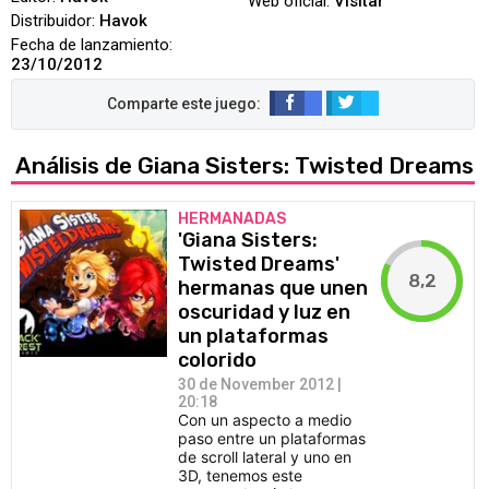
Web oficial:
Visitar
Distribuidor:
Havok
Fecha de lanzamiento:
23/10/2012
Análisis de Giana Sisters: Twisted Dreams
HERMANADAS
'Giana Sisters:
Twisted Dreams'
8,2
hermanas que unen
oscuridad y luz en
un plataformas
colorido
30 de November 2012 |
20:18
Con un aspecto a medio
paso entre un plataformas
de scroll lateral y uno en
3D, tenemos este