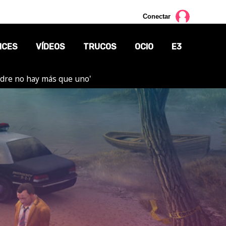
Conectar
NCES
VÍDEOS
TRUCOS
OCIO
E3
adre no hay más que uno'
CINE
TV
CÓMICS
MANGA