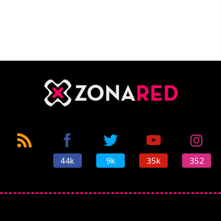
44k
9k
35k
352