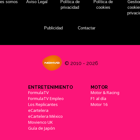
nes somos
Aviso Legal
Política de
Política de
Gestio
privacidad
cookies
cookie
privac
Publicidad
Contactar
© 2010 - 2026
ENTRETENIMIENTO
MOTOR
FormulaTV
Motor & Racing
FormulaTV Empleo
F1 al día
Los Replicantes
Motor 16
eCartelera
eCartelera México
Movienco UK
Guía de Japón