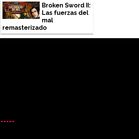
Broken Sword II:
Las fuerzas del
mal
remasterizado