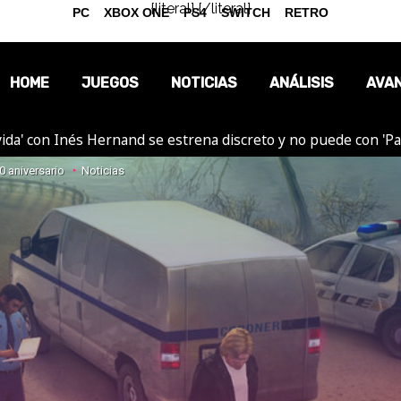
{literal}
{/literal}
PC
XBOX ONE
PS4
SWITCH
RETRO
HOME
JUEGOS
NOTICIAS
ANÁLISIS
AVA
ida' con Inés Hernand se estrena discreto y no puede con 'P
OPINIÓN
0 aniversario
Noticias
REPORTAJES