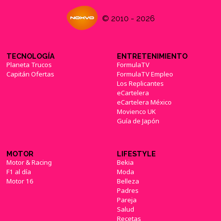
© 2010 - 2026
TECNOLOGÍA
ENTRETENIMIENTO
Planeta Trucos
FormulaTV
Capitán Ofertas
FormulaTV Empleo
Los Replicantes
eCartelera
eCartelera México
Movienco UK
Guía de Japón
MOTOR
LIFESTYLE
Motor & Racing
Bekia
F1 al día
Moda
Motor 16
Belleza
Padres
Pareja
Salud
Recetas