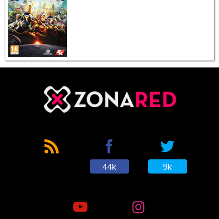
44k
9k