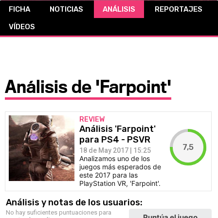
FICHA
NOTICIAS
ANÁLISIS
REPORTAJES
CÓMICS
VÍDEOS
MANGA
Análisis de 'Farpoint'
REVIEW
Análisis 'Farpoint'
para PS4 - PSVR
7,5
18 de May 2017 | 15:25
Analizamos uno de los
juegos más esperados de
este 2017 para las
PlayStation VR, 'Farpoint'.
Análisis y notas de los usuarios:
No hay suficientes puntuaciones para
Puntúa el juego