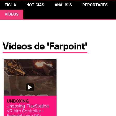
FICHA
NOTICIAS
ANÁLISIS
REPORTAJES
CÓMICS
VÍDEOS
MANGA
Vídeos de 'Farpoint'
UNBOXING
Unboxing 'PlayStation
VR Aim Controller +
Farpoint' para PS4