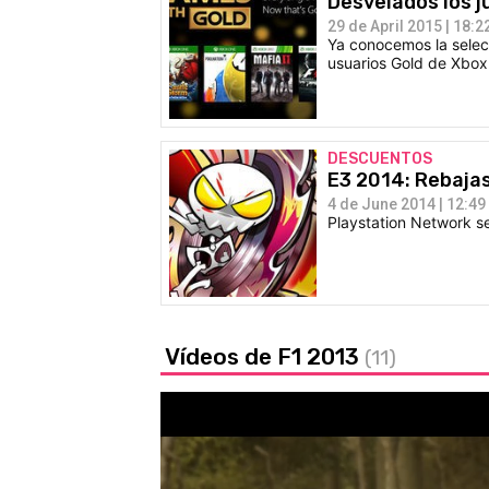
Desvelados los 
29 de April 2015 | 18:2
Ya conocemos la selec
usuarios Gold de Xbo
DESCUENTOS
E3 2014: Rebajas
4 de June 2014 | 12:49
Playstation Network se
Vídeos de F1 2013
(11)