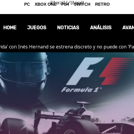
{literal}
{/literal}
PC
XBOX ONE
PS4
SWITCH
RETRO
HOME
JUEGOS
NOTICIAS
ANÁLISIS
AVA
ida' con Inés Hernand se estrena discreto y no puede con 'P
OPINIÓN
REPORTAJES