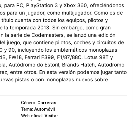
, para PC, PlayStation 3 y Xbox 360, ofreciéndonos
os para un jugador, como multijugador. Como es de
l título cuenta con todos los equipos, pilotos y
 de la temporada 2013. Sin embargo, como gran
n la serie de Codemasters, se lanzó una edición
del juego, que contiene pilotos, coches y circuitos de
80 y 90, incluyendo los emblemáticos monoplazas
B, FW18, Ferrari F399, F1/87/88C, Lotus 98T y
mola, Autódromo do Estoril, Brands Hatch, Autodromo
erez, entre otros. En esta versión podemos jugar tanto
nuevas pistas o con monoplazas nuevos sobre
Género:
Carreras
Tema:
Automóvil
Web oficial:
Visitar