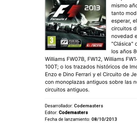
mismo año
tanto mod
esperar, e
circuitos
novedad e
"Clásica" 
los años 
Williams FW07B, FW12, Williams FW14
100T; o los trazados históricos de l
Enzo e Dino Ferrari y el Circuito de J
con monoplazas antiguos sobre las 
circuitos antiguos.
Desarrollador:
Codemasters
Editor:
Codemasters
Fecha de lanzamiento:
08/10/2013