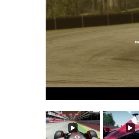
Ha
Loaded
:
26.55%
/
Unmute