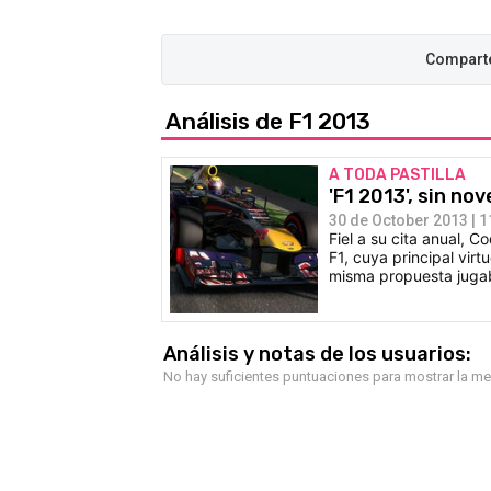
Análisis de F1 2013
A TODA PASTILLA
'F1 2013', sin no
30 de October 2013 | 1
Fiel a su cita anual, C
F1, cuya principal virt
misma propuesta jugab
Análisis y notas de los usuarios:
No hay suficientes puntuaciones para mostrar la m