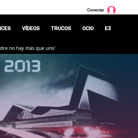
Conectar
NCES
VÍDEOS
TRUCOS
OCIO
E3
adre no hay más que uno'
CINE
TV
CÓMICS
MANGA