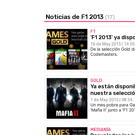
Noticias de F1 2013
(17)
F1
'F1 2013' ya dis
16 de May 2015 | 14:05
De la selección Gold de
Codemasters.
GOLD
Ya están disponi
nuestra selecci
1 de May 2015 | 08:34
Un mes pobre para Gam
'Mafia II' junto a 'F1
MEDIANÍA