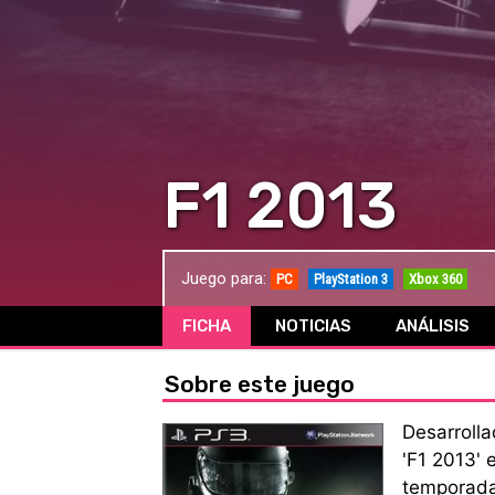
F1 2013
Juego para:
PC
PlayStation 3
Xbox 360
FICHA
NOTICIAS
ANÁLISIS
Sobre este juego
Desarroll
'F1 2013' 
temporada