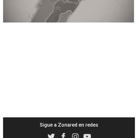
Loaded
:
51.81%
/
Unmute
Sigue a Zonared en redes