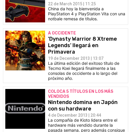
22 de March 2015 | 11:25
China da hoy la bienvenida a
PlayStation 4 y PlayStation Vita con una
notbale remesa de títulos.
A OCCIDENTE
'Dynasty Warrior 8 Xtreme
Legends' llegará en
Primavera
19 de December 2013 | 13:07
La última edición del exitoso título de
Tecmo Koei llegará finalmente a las
consolas de occidente a lo largo del
próximo año.
COLOCA 5 TÍTULOS EN LOS MÁS
VENDIDOS
Nintendo domina en Japón
con su hardware
4 de December 2013 | 20:44
La compañía de Kioto lidera entre el
hardware más vendido durante la
pasada semana, pero además consigue