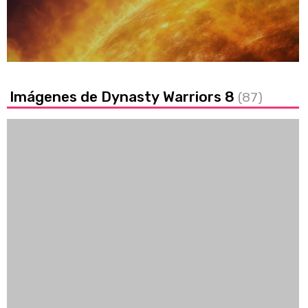
Loaded
:
24.54%
/
Unmute
Imágenes de Dynasty Warriors 8
(87)