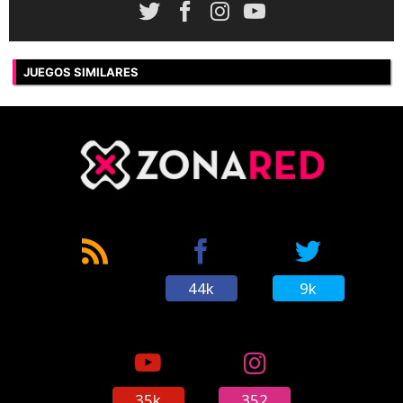
JUEGOS SIMILARES
44k
9k
35k
352