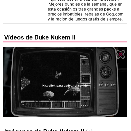
'Mejores bundles de la semana', que en
esta ocasión os trae grandes packs a
precios imbatibles, rebajas de Gog.com,
y la ración de juegos gratis de siempre.
Vídeos de Duke Nukem II
Haz click para activar el sonido
Loaded
:
58.76%
/
Unmute