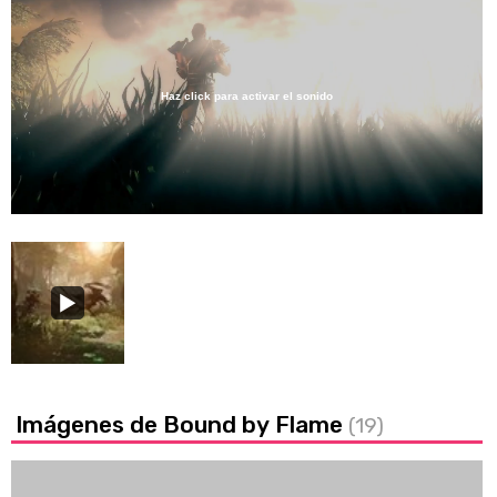
Haz click para activar el sonido
Loaded
:
20.01%
/
Unmute
Imágenes de Bound by Flame
(19)