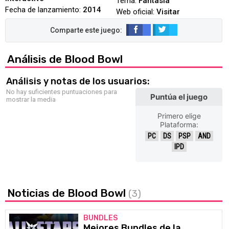
Tema:
Fantasía
Fecha de lanzamiento:
2014
Web oficial:
Visitar
Análisis de Blood Bowl
Análisis y notas de los usuarios:
No hay suficientes puntuaciones para
Puntúa el juego
mostrar la media
Primero elige
Plataforma:
PC
DS
PSP
AND
IPD
Noticias de Blood Bowl
(3)
BUNDLES
Mejores Bundles de la