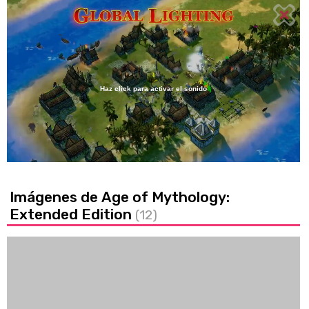
Haz click para activar el sonido
Loaded
:
63.78%
/
Unmute
Imágenes de Age of Mythology:
Extended Edition
(12)