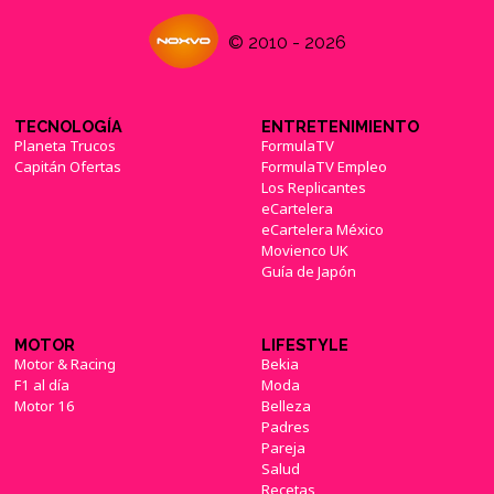
© 2010 - 2026
TECNOLOGÍA
ENTRETENIMIENTO
Planeta Trucos
FormulaTV
Capitán Ofertas
FormulaTV Empleo
Los Replicantes
eCartelera
eCartelera México
Movienco UK
Guía de Japón
MOTOR
LIFESTYLE
Motor & Racing
Bekia
F1 al día
Moda
Motor 16
Belleza
Padres
Pareja
Salud
Recetas