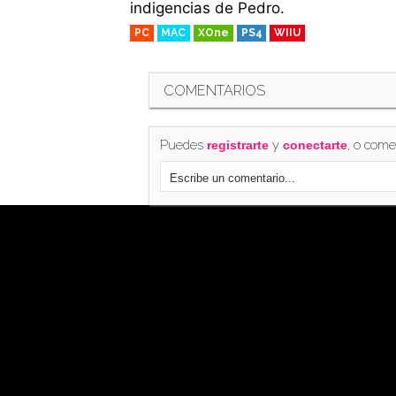
indigencias de Pedro.
PC
MAC
XOne
PS4
WIIU
COMENTARIOS
Puedes
y
, o come
registrarte
conectarte