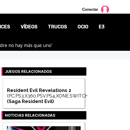
Conectar
NCES
VÍDEOS
TRUCOS
OCIO
E3
adre no hay más que uno'
CINE
TV
JUEGOS RELACIONADOS
CÓMICS
MANGA
Resident Evil Revelations 2
(PC,PS3,X360,PSV,PS4,XONE,SWITCH)
(Saga
Resident Evil
)
NOTICIAS RELACIONADAS