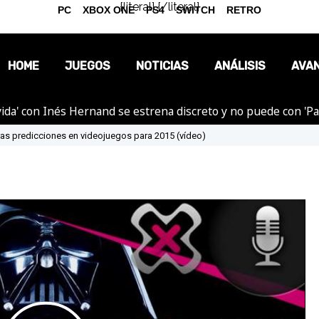
{literal}
{/literal}
PC
XBOX ONE
PS4
SWITCH
RETRO
HOME
JUEGOS
NOTICIAS
ANÁLISIS
AVA
ida' con Inés Hernand se estrena discreto y no puede con 'P
OPINIÓN
as predicciones en videojuegos para 2015 (vídeo)
REPORTAJES