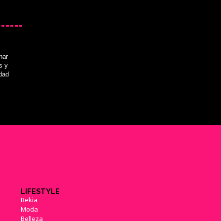
nar
s y
idad
LIFESTYLE
Bekia
Moda
Belleza