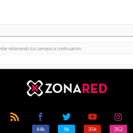
ntar rellenando los campos a continuación.
44k
9k
35k
352