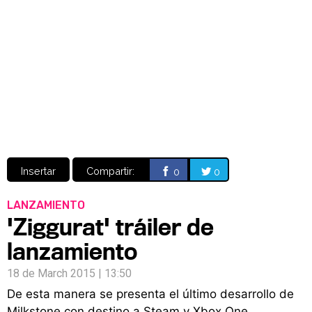
Video
CÓMICS
MANGA
Insertar
Compartir:
0
0
LANZAMIENTO
'Ziggurat' tráiler de
lanzamiento
18 de March 2015 | 13:50
De esta manera se presenta el último desarrollo de
Milkstone con destino a Steam y Xbox One.