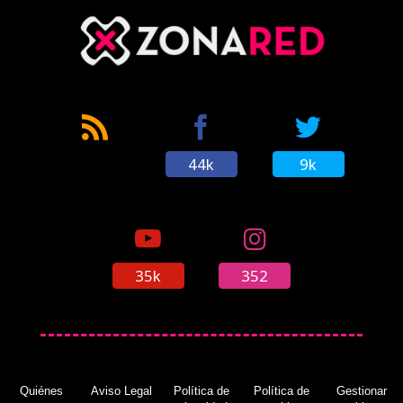
44k
9k
35k
352
Quiénes
Aviso Legal
Política de
Política de
Gestionar