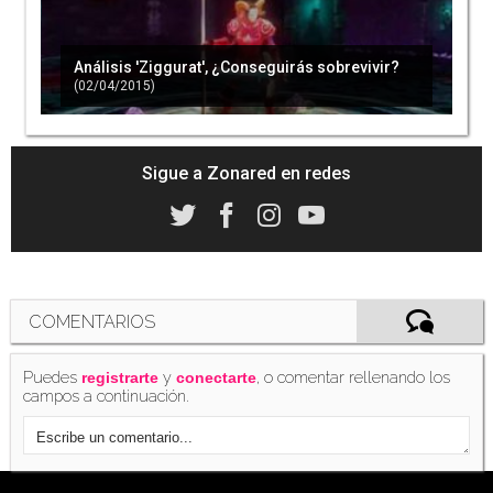
Análisis 'Ziggurat', ¿Conseguirás sobrevivir?
(02/04/2015)
Sigue a Zonared en redes
COMENTARIOS
Puedes
y
, o comentar rellenando los
registrarte
conectarte
campos a continuación.