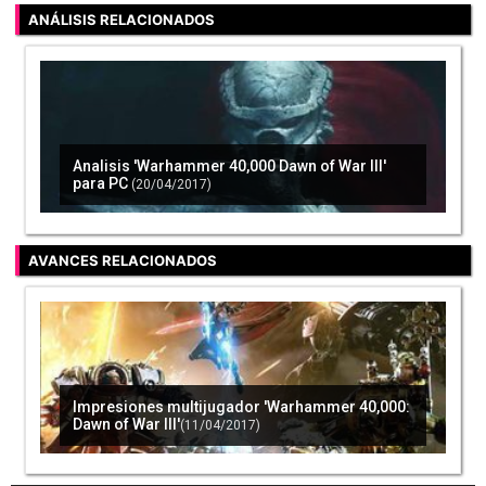
ANÁLISIS RELACIONADOS
'Dawn of War III' lanza su primer parche y
prepara otro enfocado al multijugador
(09/05/2017)
Analisis 'Warhammer 40,000 Dawn of War III'
para PC
(20/04/2017)
AVANCES RELACIONADOS
Impresiones multijugador 'Warhammer 40,000:
Dawn of War III'
(11/04/2017)