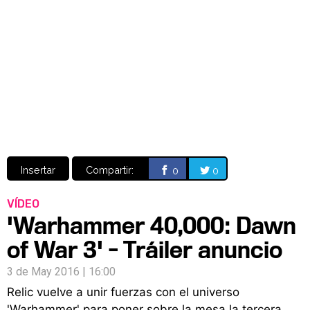
Video
CÓMICS
MANGA
Insertar
Compartir:
0
0
VÍDEO
'Warhammer 40,000: Dawn
of War 3' - Tráiler anuncio
3 de May 2016 | 16:00
Relic vuelve a unir fuerzas con el universo
'Warhammer' para poner sobre la mesa la tercera