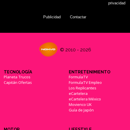
privacidad
Publicidad
Contactar
© 2010 - 2026
TECNOLOGÍA
ENTRETENIMIENTO
Planeta Trucos
FormulaTV
Capitán Ofertas
FormulaTV Empleo
Los Replicantes
eCartelera
eCartelera México
Movienco UK
Guía de Japón
MOTOR
LIFESTYLE