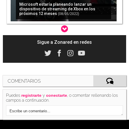
Microsoft estaría planeando lanzar un
dispositivo de streaming de Xbox en los
próximos 12 meses
(08/05/2022)
Sigue a Zonared en redes
'Warcraft Arclight Rumble' es el free to play
para móviles de Blizzard
(03/05/2022)
COMENTARIOS
Puedes
y
, o comentar rellenando los
Wordle: las soluciones y pistas para los retos
registrarte
conectarte
del 5 de mayo
campos a continuación.
(05/05/2022)