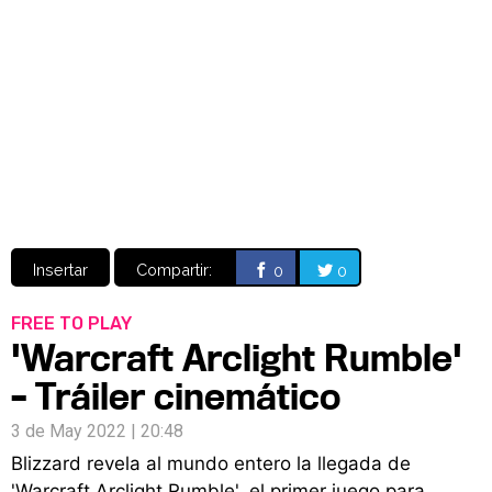
Video
CÓMICS
MANGA
Insertar
Compartir:
0
0
FREE TO PLAY
'Warcraft Arclight Rumble'
– Tráiler cinemático
3 de May 2022 | 20:48
Blizzard revela al mundo entero la llegada de
'Warcraft Arclight Rumble', el primer juego para