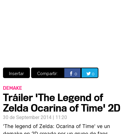
Video
CÓMICS
MANGA
Insertar
Compartir:
0
0
DEMAKE
Tráiler 'The Legend of
Zelda Ocarina of Time' 2D
30 de September 2014 | 11:20
'The legend of Zelda: Ocarina of Time' ve un
demake en 2D creado por un grupo de fans.