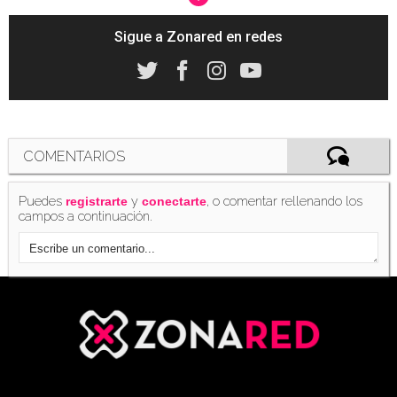
Sigue a Zonared en redes
La transformación de Link en adulto de
'Ocarina of Time', recreada con Unreal Engine
4
(29/01/2016)
COMENTARIOS
Puedes
y
, o comentar rellenando los
registrarte
conectarte
campos a continuación.