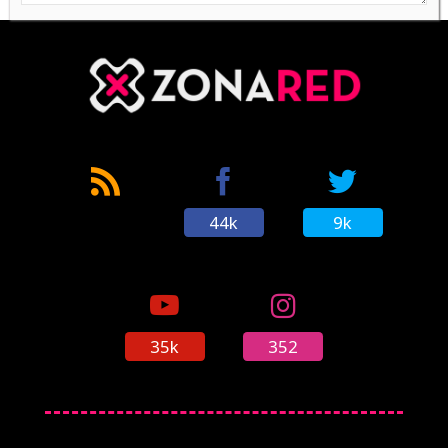
44k
9k
35k
352