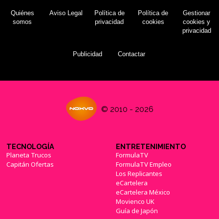
Quiénes
Aviso Legal
Política de
Política de
Gestionar
somos
privacidad
cookies
cookies y
privacidad
Publicidad
Contactar
© 2010 - 2026
TECNOLOGÍA
ENTRETENIMIENTO
Planeta Trucos
FormulaTV
Capitán Ofertas
FormulaTV Empleo
Los Replicantes
eCartelera
eCartelera México
Movienco UK
Guía de Japón