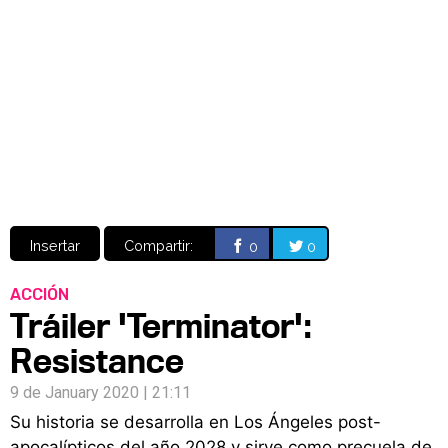
Video
CÓMICS
MANGA
Insertar
Compartir:
0
0
ACCIÓN
Tráiler 'Terminator':
Resistance
9 de January 2020 | 21:11
Su historia se desarrolla en Los Ángeles post-
apocalípticos del año 2028 y sirve como precuela de