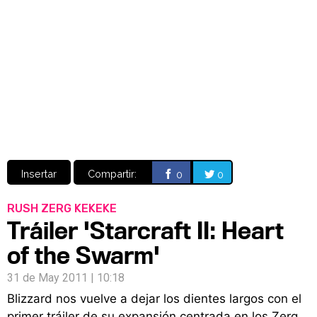
Video
CÓMICS
MANGA
Insertar
Compartir:
0
0
RUSH ZERG KEKEKE
Tráiler 'Starcraft II: Heart
of the Swarm'
31 de May 2011 | 10:18
Blizzard nos vuelve a dejar los dientes largos con el
primer tráiler de su expansión centrada en los Zerg