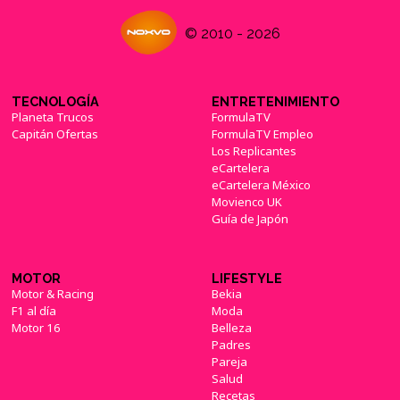
© 2010 - 2026
TECNOLOGÍA
ENTRETENIMIENTO
Planeta Trucos
FormulaTV
Capitán Ofertas
FormulaTV Empleo
Los Replicantes
eCartelera
eCartelera México
Movienco UK
Guía de Japón
MOTOR
LIFESTYLE
Motor & Racing
Bekia
F1 al día
Moda
Motor 16
Belleza
Padres
Pareja
Salud
Recetas