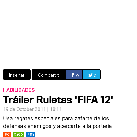
Video
CÓMICS
MANGA
Insertar
Compartir:
0
0
HABILIDADES
Tráiler Ruletas 'FIFA 12'
19 de October 2011 | 18:11
Usa regates especiales para zafarte de los
defensas enemigos y acercarte a la portería
PC
X360
PS3
RETRO