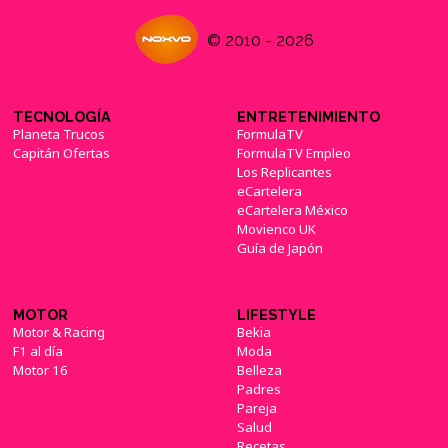
© 2010 - 2026
TECNOLOGÍA
ENTRETENIMIENTO
Planeta Trucos
FormulaTV
Capitán Ofertas
FormulaTV Empleo
Los Replicantes
eCartelera
eCartelera México
Movienco UK
Guía de Japón
MOTOR
LIFESTYLE
Motor & Racing
Bekia
F1 al día
Moda
Motor 16
Belleza
Padres
Pareja
Salud
Recetas