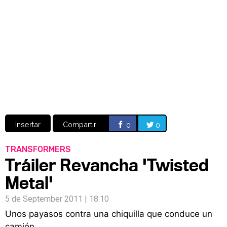
Video
CÓMICS
MANGA
Insertar
Compartir:
0
0
TRANSFORMERS
Tráiler Revancha 'Twisted
Metal'
5 de September 2011 | 18:10
Unos payasos contra una chiquilla que conduce un
camión