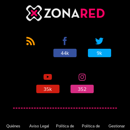
44k
9k
35k
352
Quiénes
Aviso Legal
Política de
Política de
Gestionar