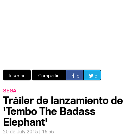
Video
CÓMICS
MANGA
Insertar
Compartir:
0
0
SEGA
Tráiler de lanzamiento de
'Tembo The Badass
Elephant'
20 de July 2015 | 16:56