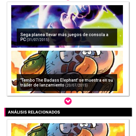
Sega planea llevar más juegos de consola a
PC
(31/07/2015)
'Tembo The Badass Elephant' se muestra en su
tráiler de lanzamiento
(20/07/2015)
ANÁLISIS RELACIONADOS
El nuevo mando Xbox Elite ya disponible para
reserva
(23/07/2015)