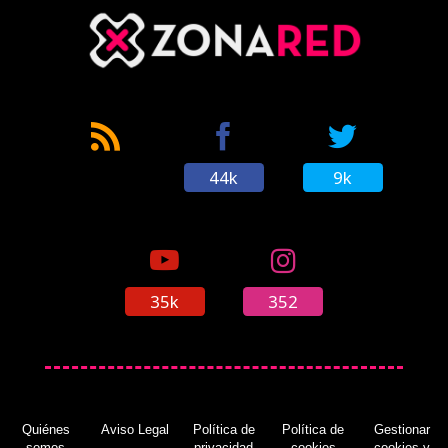
44k
9k
35k
352
Quiénes
Aviso Legal
Política de
Política de
Gestionar
somos
privacidad
cookies
cookies y