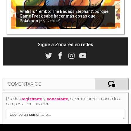
Análisis 'Tembo: The Badass Elephant', porque
Game Freak sabe hacer más cosas que
Pokémon
(27/07/2015)
Sigue a Zonared en redes
COMENTARIOS
Puedes
y
, o comentar rellenando los
registrarte
conectarte
campos a continuación.