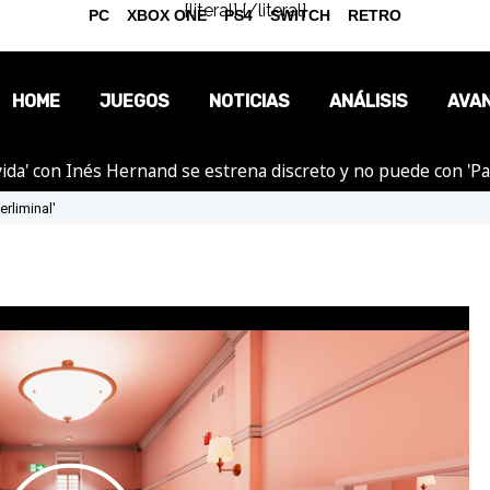
{literal}
{/literal}
PC
XBOX ONE
PS4
SWITCH
RETRO
HOME
JUEGOS
NOTICIAS
ANÁLISIS
AVA
ida' con Inés Hernand se estrena discreto y no puede con 'P
OPINIÓN
erliminal'
REPORTAJES