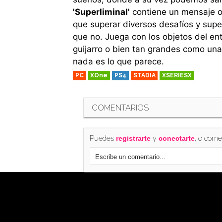
'Superliminal'
contiene un mensaje oc
que superar diversos desafíos y super
que no. Juega con los objetos del e
guijarro o bien tan grandes como una
nada es lo que parece.
PC
XOne
PS4
STADIA
XSERIESX
COMENTARIOS
Puedes
y
, o come
registrarte
conectarte