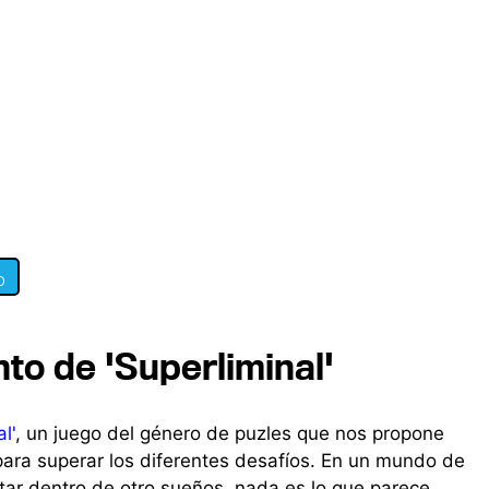
0
nto de 'Superliminal'
l'
, un juego del género de puzles que nos propone
 para superar los diferentes desafíos. En un mundo de
ar dentro de otro sueños, nada es lo que parece.