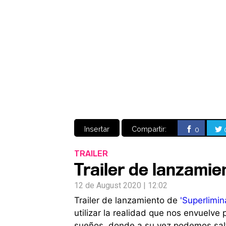
Insertar
Compartir:
0
TRAILER
Trailer de lanzamie
12 de August 2020 | 12:02
Trailer de lanzamiento de
'Superlimina
utilizar la realidad que nos envuelve
sueños, donde a su vez podemos salt