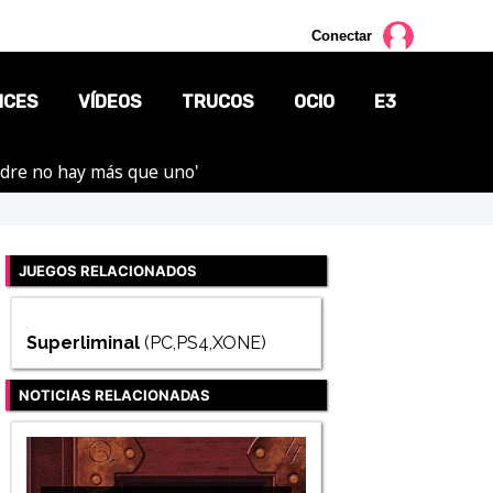
Conectar
NCES
VÍDEOS
TRUCOS
OCIO
E3
adre no hay más que uno'
CINE
TV
JUEGOS RELACIONADOS
CÓMICS
MANGA
Superliminal
(PC,PS4,XONE)
NOTICIAS RELACIONADAS