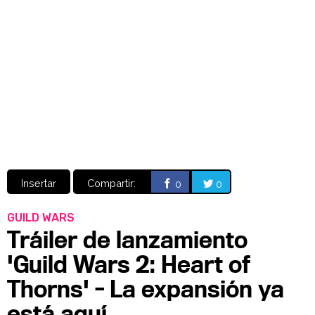
Video
CÓMICS
MANGA
Insertar
Compartir:
0
0
GUILD WARS
Tráiler de lanzamiento
'Guild Wars 2: Heart of
Thorns' - La expansión ya
está aquí