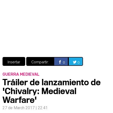
Video
CÓMICS
MANGA
Insertar
Compartir:
0
0
GUERRA MEDIEVAL
Tráiler de lanzamiento de
'Chivalry: Medieval
Warfare'
27 de March 2017 | 22:41