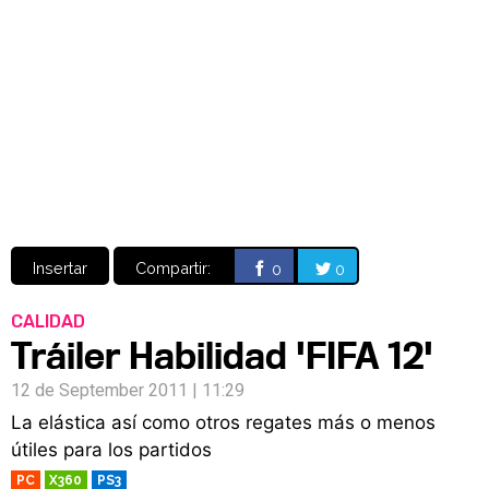
Video
CÓMICS
MANGA
Insertar
Compartir:
0
0
CALIDAD
Tráiler Habilidad 'FIFA 12'
12 de September 2011 | 11:29
La elástica así como otros regates más o menos
útiles para los partidos
PC
X360
PS3
RETRO