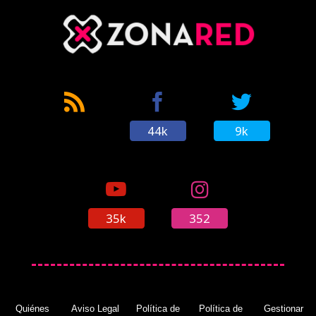
44k
9k
35k
352
Quiénes
Aviso Legal
Política de
Política de
Gestionar