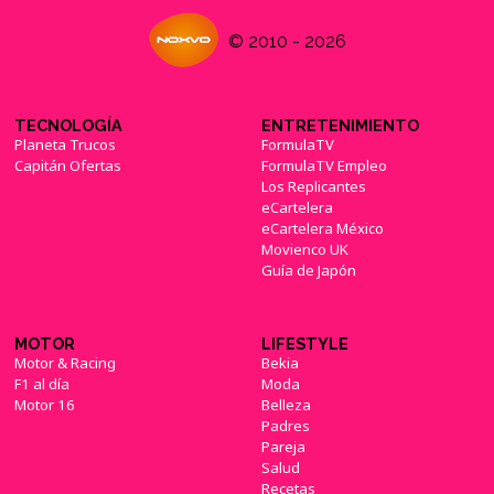
© 2010 - 2026
TECNOLOGÍA
ENTRETENIMIENTO
Planeta Trucos
FormulaTV
Capitán Ofertas
FormulaTV Empleo
Los Replicantes
eCartelera
eCartelera México
Movienco UK
Guía de Japón
MOTOR
LIFESTYLE
Motor & Racing
Bekia
F1 al día
Moda
Motor 16
Belleza
Padres
Pareja
Salud
Recetas