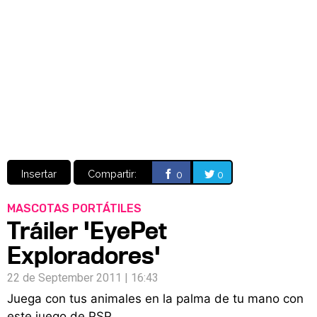
Video
CÓMICS
MANGA
Insertar
Compartir:
0
0
MASCOTAS PORTÁTILES
Tráiler 'EyePet
Exploradores'
22 de September 2011 | 16:43
Juega con tus animales en la palma de tu mano con
este juego de PSP