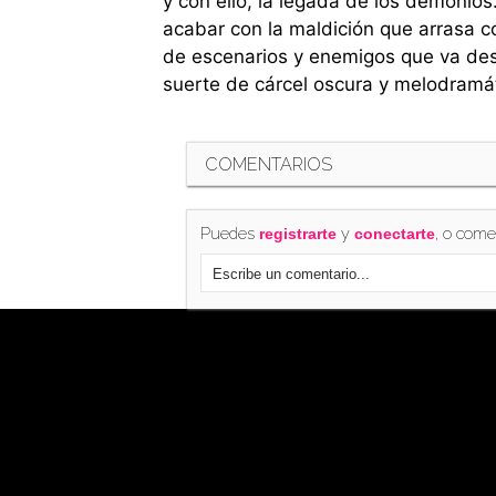
y con ello, la legada de los demonios
acabar con la maldición que arrasa c
de escenarios y enemigos que va desd
suerte de cárcel oscura y melodramáti
COMENTARIOS
Puedes
y
, o come
registrarte
conectarte