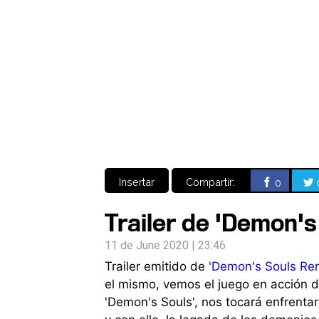
Insertar
Compartir:
0
Trailer de 'Demon'
11 de June 2020 | 23:46
Trailer emitido de
'Demon's Souls Re
el mismo, vemos el juego en acción d
'Demon's Souls', nos tocará enfrentar 