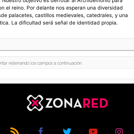
. Nuestro objetivo es derrotar al Archidemonio para
on el reino. Por delante nos esperan una diversidad
e palacetes, castillos medievales, catedrales, y una
ca. La dificultad será señal de identidad propia.
ntar rellenando los campos a continuación.