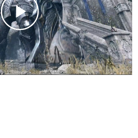
Play
Video