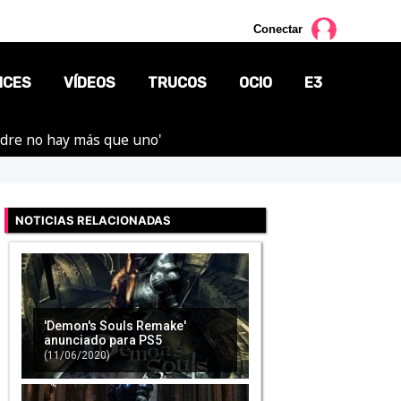
Conectar
NCES
VÍDEOS
TRUCOS
OCIO
E3
adre no hay más que uno'
CINE
TV
NOTICIAS RELACIONADAS
CÓMICS
MANGA
'Demon's Souls Remake'
anunciado para PS5
(11/06/2020)