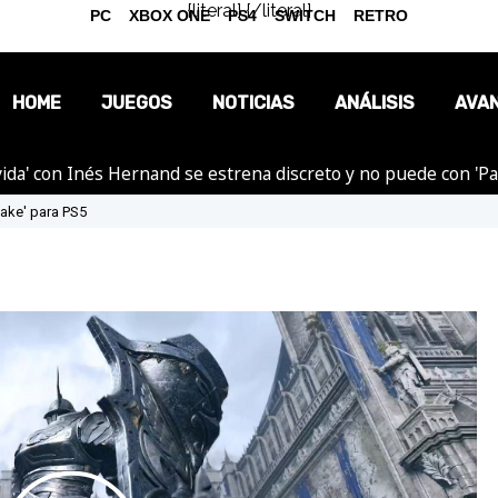
{literal}
{/literal}
PC
XBOX ONE
PS4
SWITCH
RETRO
HOME
JUEGOS
NOTICIAS
ANÁLISIS
AVA
ida' con Inés Hernand se estrena discreto y no puede con 'P
OPINIÓN
ake' para PS5
REPORTAJES