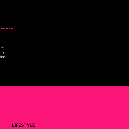
nar
s y
idad
LIFESTYLE