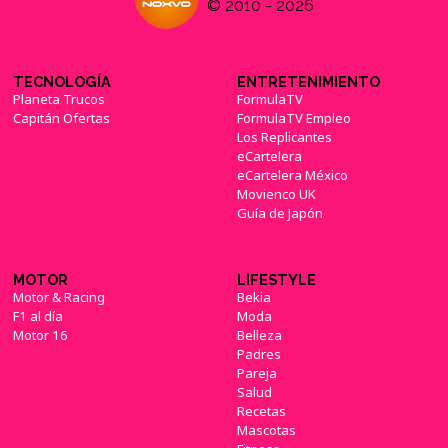
© 2010 - 2026
TECNOLOGÍA
ENTRETENIMIENTO
Planeta Trucos
FormulaTV
Capitán Ofertas
FormulaTV Empleo
Los Replicantes
eCartelera
eCartelera México
Movienco UK
Guía de Japón
MOTOR
LIFESTYLE
Motor & Racing
Bekia
F1 al día
Moda
Motor 16
Belleza
Padres
Pareja
Salud
Recetas
Mascotas