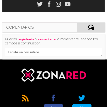
'Zelda: Ocarina of Time' en la eShop de Wii U
(06/08/2015)
COMENTARIOS
Puedes
y
, o comentar rellenando los
registrarte
conectarte
campos a continuación.