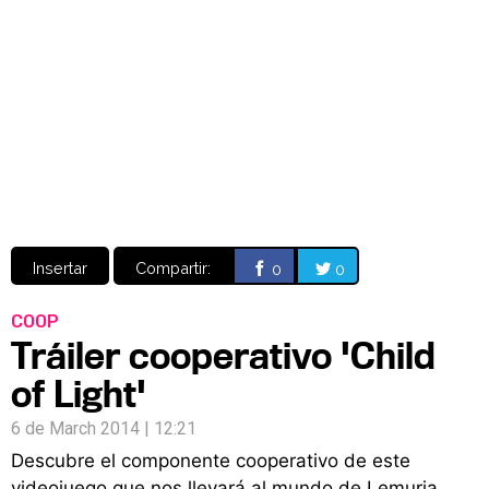
Video
CÓMICS
MANGA
Insertar
Compartir:
0
0
COOP
Tráiler cooperativo 'Child
of Light'
6 de March 2014 | 12:21
Descubre el componente cooperativo de este
videojuego que nos llevará al mundo de Lemuria