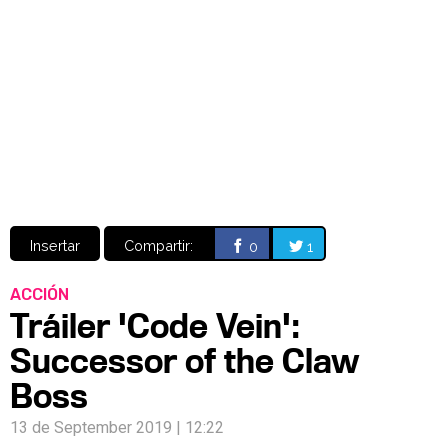
Video
CÓMICS
MANGA
Insertar
Compartir:
0
1
ACCIÓN
Tráiler 'Code Vein':
Successor of the Claw
Boss
13 de September 2019 | 12:22