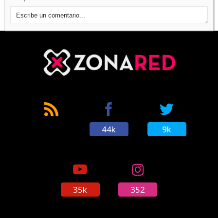
44k
9k
35k
352