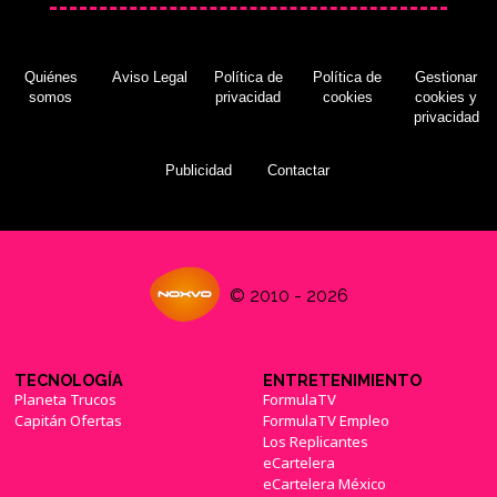
Quiénes
Aviso Legal
Política de
Política de
Gestionar
somos
privacidad
cookies
cookies y
privacidad
Publicidad
Contactar
© 2010 - 2026
TECNOLOGÍA
ENTRETENIMIENTO
Planeta Trucos
FormulaTV
Capitán Ofertas
FormulaTV Empleo
Los Replicantes
eCartelera
eCartelera México