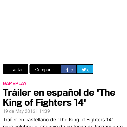
Video
CÓMICS
MANGA
Insertar
Compartir:
0
0
GAMEPLAY
Tráiler en español de 'The
King of Fighters 14'
19 de May 2016 | 14:39
Traíler en castellano de 'The King of Fighters 14'
para celebrar el anuncio de su fecha de lanzamiento