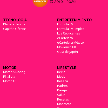
© 2010 - 2026
TECNOLOGÍA
ENTRETENIMIENTO
Planeta Trucos
FormulaTV
Capitán Ofertas
FormulaTV Empleo
Los Replicantes
eCartelera
eCartelera México
Movienco UK
Guía de Japón
MOTOR
LIFESTYLE
Motor & Racing
Bekia
F1 al día
Moda
Motor 16
Belleza
Padres
Pareja
Salud
Recetas
Mascotas