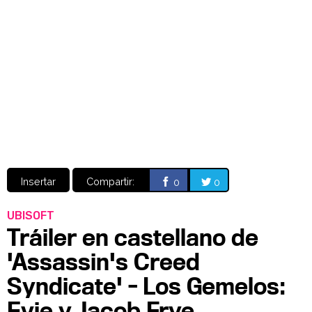
Video
CÓMICS
MANGA
Insertar
Compartir:
0
0
UBISOFT
Tráiler en castellano de
'Assassin's Creed
Syndicate' - Los Gemelos:
Evie y Jacob Frye