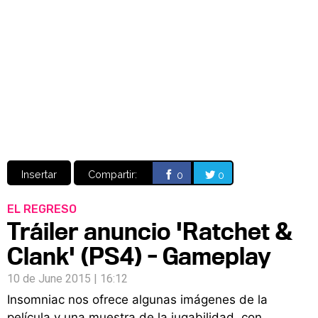
Video
CÓMICS
MANGA
Insertar
Compartir:
0
0
EL REGRESO
Tráiler anuncio 'Ratchet &
Clank' (PS4) - Gameplay
10 de June 2015 | 16:12
Insomniac nos ofrece algunas imágenes de la
película y una muestra de la jugabilidad, con