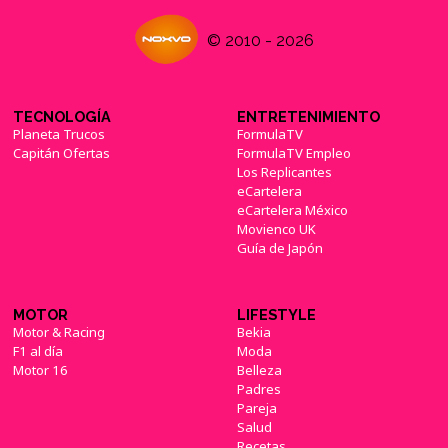
© 2010 - 2026
TECNOLOGÍA
ENTRETENIMIENTO
Planeta Trucos
FormulaTV
Capitán Ofertas
FormulaTV Empleo
Los Replicantes
eCartelera
eCartelera México
Movienco UK
Guía de Japón
MOTOR
LIFESTYLE
Motor & Racing
Bekia
F1 al día
Moda
Motor 16
Belleza
Padres
Pareja
Salud
Recetas