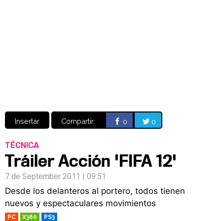
Video
CÓMICS
MANGA
Insertar
Compartir:
0
0
TÉCNICA
Tráiler Acción 'FIFA 12'
7 de September 2011 | 09:51
Desde los delanteros al portero, todos tienen
nuevos y espectaculares movimientos
PC
X360
PS3
RETRO