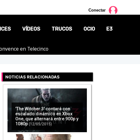
Conectar
NCES
VÍDEOS
TRUCOS
OCIO
E3
 convence en Telecinco
CINE
TV
NOTICIAS RELACIONADAS
CÓMICS
MANGA
'The Witcher 3' contará con
escalado dinámico en Xbox
One, que alternará entre 900p y
1080p
(12/05/2015)