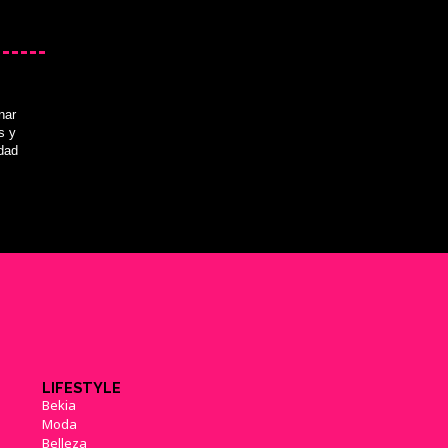
nar
s y
idad
LIFESTYLE
Bekia
Moda
Belleza