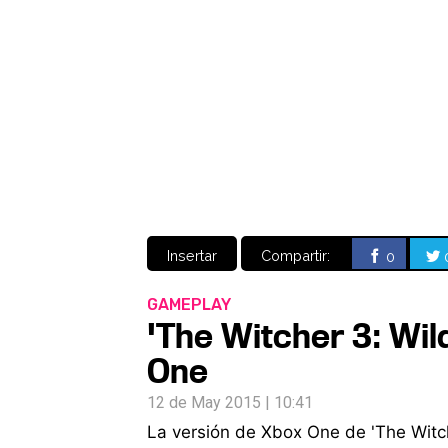
Insertar
Compartir:
0
GAMEPLAY
'The Witcher 3: Wi
One
12 de May 2015 | 10:41
La versión de Xbox One de 'The Witc