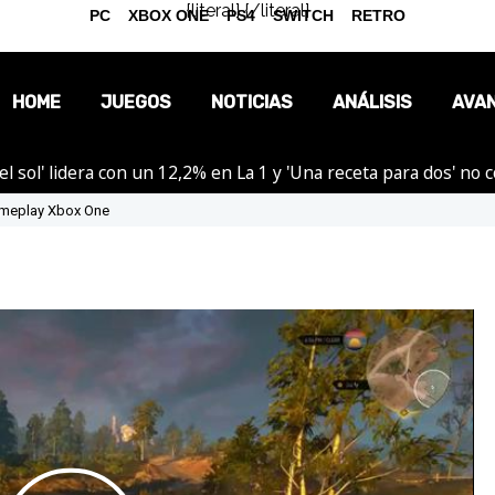
{literal}
{/literal}
PC
XBOX ONE
PS4
SWITCH
RETRO
HOME
JUEGOS
NOTICIAS
ANÁLISIS
AVA
el sol' lidera con un 12,2% en La 1 y 'Una receta para dos' no
OPINIÓN
Gameplay Xbox One
REPORTAJES