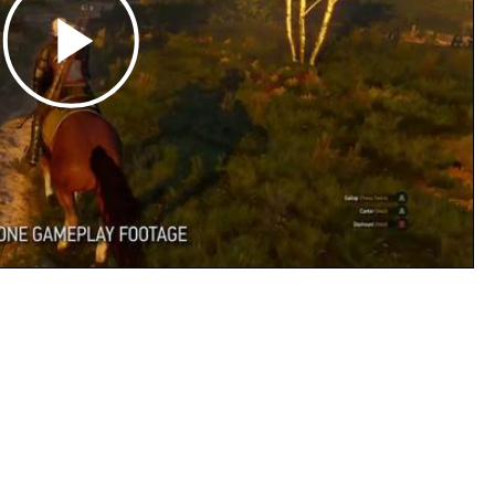
Play
Video