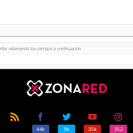
ntar rellenando los campos a continuación.
44k
9k
35k
352