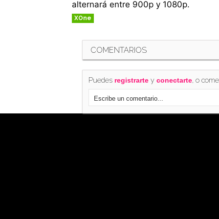
alternará entre 900p y 1080p.
XOne
COMENTARIOS
Puedes
y
, o come
registrarte
conectarte