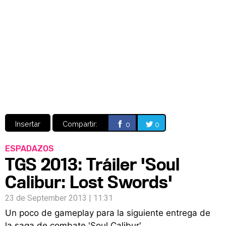
Video
CÓMICS
MANGA
Insertar
Compartir:
0
0
ESPADAZOS
TGS 2013: Tráiler 'Soul
Calibur: Lost Swords'
23 de September 2013 | 11:31
Un poco de gameplay para la siguiente entrega de
la saga de combate 'Soul Calibur'