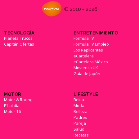
© 2010 - 2026
TECNOLOGÍA
ENTRETENIMIENTO
Planeta Trucos
FormulaTV
Capitán Ofertas
FormulaTV Empleo
Los Replicantes
eCartelera
eCartelera México
Movienco UK
Guía de Japón
MOTOR
LIFESTYLE
Motor & Racing
Bekia
F1 al día
Moda
Motor 16
Belleza
Padres
Pareja
Salud
Recetas