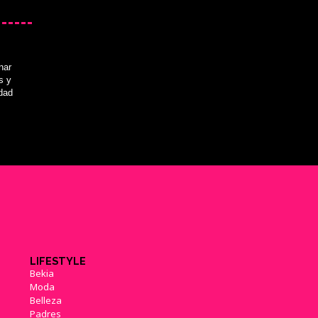
nar
s y
idad
LIFESTYLE
Bekia
Moda
Belleza
Padres