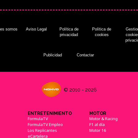
nes somos
Aviso Legal
Política de
Política de
Gestio
privacidad
cookies
cookie
privac
Publicidad
Contactar
© 2010 - 2026
ENTRETENIMIENTO
MOTOR
FormulaTV
Motor & Racing
FormulaTV Empleo
F1 al día
Los Replicantes
Motor 16
eCartelera