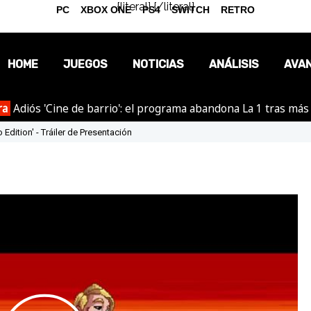
{literal}
{/literal}
PC
XBOX ONE
PS4
SWITCH
RETRO
HOME
JUEGOS
NOTICIAS
ANÁLISIS
AVA
ra
Adiós 'Cine de barrio': el programa abandona La 1 tras más
OPINIÓN
 Edition' - Tráiler de Presentación
REPORTAJES