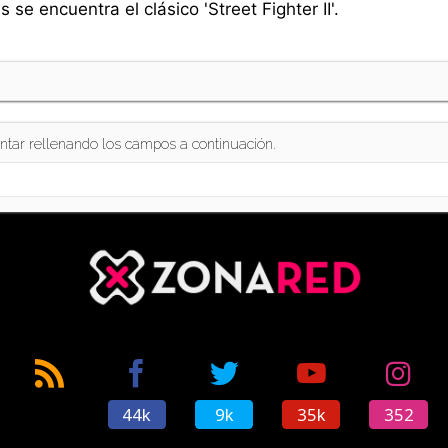
 se encuentra el clásico 'Street Fighter II'.
ntar rellenando los campos a continuación.
44k
9k
35k
352