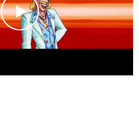
Play
Video