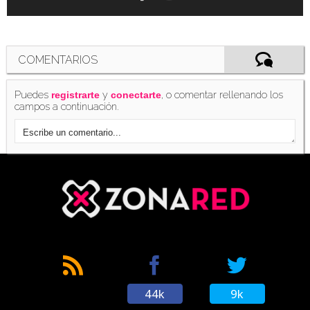
COMENTARIOS
Puedes
y
, o comentar rellenando los
registrarte
conectarte
campos a continuación.
44k
9k