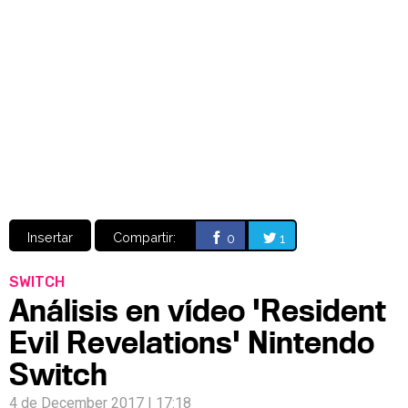
Video
CÓMICS
MANGA
Insertar
Compartir:
0
1
SWITCH
Análisis en vídeo 'Resident
Evil Revelations' Nintendo
Switch
4 de December 2017 | 17:18