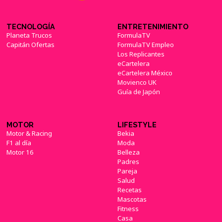
TECNOLOGÍA
ENTRETENIMIENTO
Planeta Trucos
FormulaTV
Capitán Ofertas
FormulaTV Empleo
Los Replicantes
eCartelera
eCartelera México
Movienco UK
Guía de Japón
MOTOR
LIFESTYLE
Motor & Racing
Bekia
F1 al día
Moda
Motor 16
Belleza
Padres
Pareja
Salud
Recetas
Mascotas
Fitness
Casa