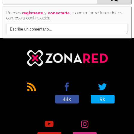
Puedes
y
, o comentar rellenando los
registrarte
conectarte
campos a continuación.
44k
9k