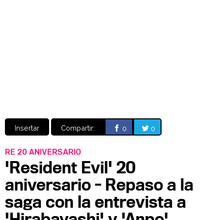
Video
CÓMICS
MANGA
Insertar
Compartir:
0
0
RE 20 ANIVERSARIO
'Resident Evil' 20
aniversario - Repaso a la
saga con la entrevista a
'Hirabayashi' y 'Anpo'